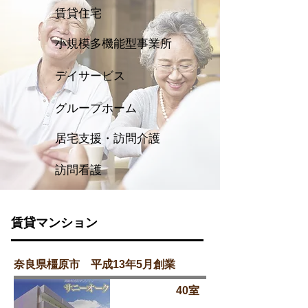
​賃貸住宅
​小規模多機能型事業所
デイサービス
グループホーム
居宅支援・訪問介護
訪問看護
賃貸マンション
奈良県橿原市 平成13年5月創業
40室