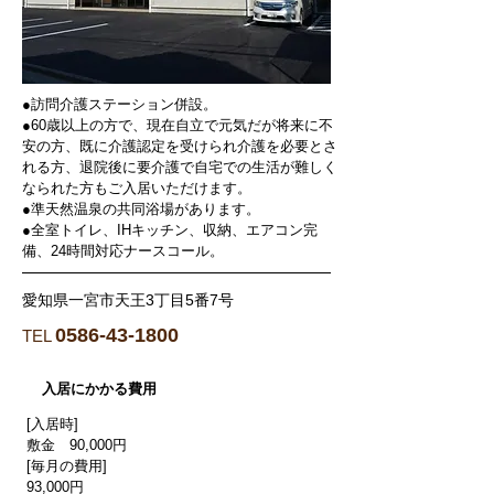
●訪問介護ステーション併設。
●60歳以上の方で、現在自立で元気だが将来に不
安の方、既に介護認定を受けられ介護を必要とさ
れる方、退院後に要介護で自宅での生活が難しく
なられた方もご入居いただけます。
●準天然温泉の共同浴場があります。
●全室トイレ、IHキッチン、収納、エアコン完
備、24時間対応ナースコール。
愛知県一宮市天王3丁目5番7号
0586-43-1800
TEL
入居にかかる費用
[入居時]
敷金 90,000円
[毎月の費用]
93,000円