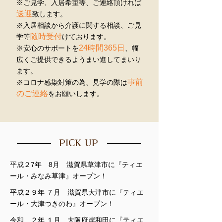
※ご見学、入居希望等、ご連絡頂ければ
送迎
致します。
※入居相談から介護に関する相談、ご見
随時受付
学等
けております。
24時間365日
※安心のサポートを
、幅
広くご提供できるようまい進してまいり
ます。
事前
​※コロナ感染対策の為、見学の際は
のご連絡
をお願いします。
PICK UP
平成２7年 8月 滋賀県草津市に『ティエ
ール・みなみ草津』オープン！
平成２９年 ７月 滋賀県大津市に『ティエ
ール・大津つきのわ』オープン！
令和 ２年 １月 大阪府岸和田に『ティエ