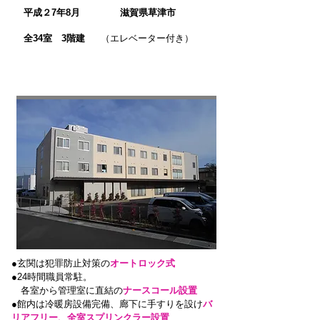
平成２7年8月
滋賀県草津市
全34室 3階建
（エレベーター付き）
ケアプラン
デイ
訪問
賃貸
センター
介護
サービス
●玄関は犯罪防止対策の
オートロック式
●24時間職員常駐。
各室から管理室に直結の
ナースコール設置
●
館内は冷暖房設備完備、廊下に手すりを設け
バ
リアフリー、全室スプリンクラー設置