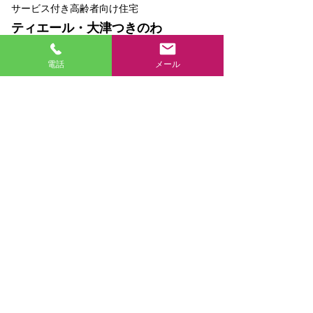
サービス付き高齢者向け住宅
ティエール・
大津つきのわ
電話
メール
平成２9年7月
滋賀県大津市
全34室 3階建
（エレベーター付き）
賃貸
●玄関は犯罪防止対策の
オートロック式